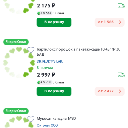
2 175
₽
4 ×
544
В Сплит
В корзину
от
1 585
Яндекс Сплит
Картилокс порошок в пакетах-саше 10,45г № 30
БАД
DR. REDDY\'S LAB.
В наличии
2 997
₽
4 ×
750
В Сплит
В корзину
от
2 427
Яндекс Сплит
Мукосат капсулы №80
Фитонет ООО