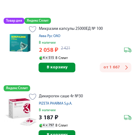
Товар дня
Яндекс Сплит
Микразим капсулы 25000ЕД № 100
Авва Рус ОАО
В наличии
2 421
2 058
₽
4 ×
515
В Сплит
В корзину
от
1 667
Яндекс Сплит
Дикироген саше 4г №30
PIZETA PHARMA S.p.A.
В наличии
3 187
₽
4 ×
797
В Сплит
В корзину