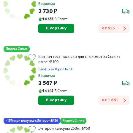
В наличии
2 730
₽
4 ×
683
В Сплит
В корзину
от
955
Яндекс Сплит
Ван Тач тест-полоски для глюкометра Селект
плюс №100
ЛайфСкан Юроп ГмбХ
В наличии
2 567
₽
4 ×
642
В Сплит
В корзину
от
1 661
-15% при покупке с Энтерол №30
Яндекс Сплит
Энтерол капсулы 250мг №50