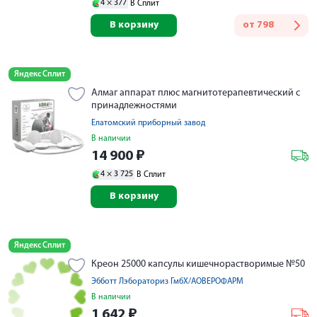
4 ×
377
В Сплит
В корзину
от
798
Яндекс Сплит
Алмаг аппарат плюс магнитотерапевтический с
принадлежностями
Елатомский приборный завод
В наличии
14 900
₽
4 ×
3 725
В Сплит
В корзину
Яндекс Сплит
Креон 25000 капсулы кишечнорастворимые №50
Эбботт Лэбораториз ГмбХ/АОВЕРОФАРМ
В наличии
1 642
₽