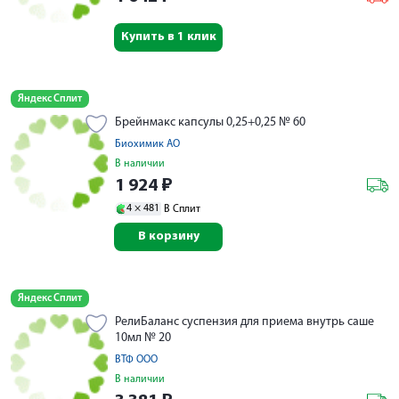
Купить в 1 клик
Яндекс Сплит
Брейнмакс капсулы 0,25+0,25 № 60
Биохимик АО
В наличии
1 924
₽
4 ×
481
В Сплит
В корзину
Яндекс Сплит
РелиБаланс суспензия для приема внутрь саше
10мл № 20
ВТФ ООО
В наличии