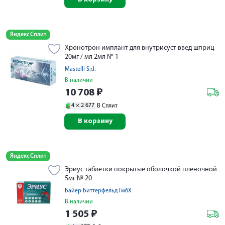
Яндекс Сплит
Хронотрон имплант для внутрисуст введ шприц
20мг / мл 2мл № 1
Mastelli S.r.l.
В наличии
10 708
₽
4 ×
2 677
В Сплит
В корзину
Яндекс Сплит
Эриус таблетки покрытые оболочкой пленочной
5мг № 20
Байер Биттерфельд ГмбХ
В наличии
1 505
₽