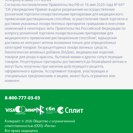
телефону
8 (800) 777-03-03
Согласно постановлению Правительства РФ от 16 мая 2020 года № 697
"Об утверждении Правил выдачи разрешения на осуществление
розничной торговли лекарственными препаратами для медицинского
применения дистанционным способом, осуществления такой торговли и
доставки указанных лекарственных препаратов гражданам и внесении
изменений в некоторые акты Правительства Российской Федерации по
вопросу розничной торговли лекарственными препаратами для
медицинского применения дистанционным способом", курьерская
доставка из интернет-аптеки возможна только для определённых
категорий товаров: безрецептурных лекарственных средств,
биологически активных добавок (БАДов), медицинских изделий,
товаров для ухода и красоты, бытовой химии и других сопутствующих
товаров. Рецептурные препараты доставляются до ближайшей аптеки и
могут быть получены при наличии действующего рецепта,
оформленного врачом. Ассортимент товаров, участвующих в
специальных предложениях и акциях, может быть ограничен или
изменен
8-800-777-03-03
Копирайт: © 2026 Общество с ограниченной
ответственностью (ООО) «Ригла»
Все права защищены