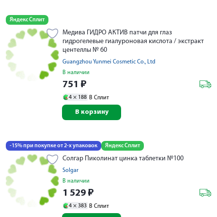
Яндекс Сплит
Медива ГИДРО АКТИВ патчи для глаз
гидрогелевые гиалуроновая кислота / экстракт
центеллы № 60
Guangzhou Yunmei Cosmetic Co., Ltd
В наличии
751
₽
4 ×
188
В Сплит
В корзину
-15% при покупке от 2-х упаковок
Яндекс Сплит
Солгар Пиколинат цинка таблетки №100
Solgar
В наличии
1 529
₽
4 ×
383
В Сплит