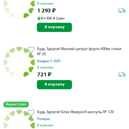
В наличии
1 293
₽
4 ×
324
В Сплит
В корзину
Будь Здоров! Магний цитрат форте 400мг стики
№ 20
Квадрат-С ООО
В наличии
721
₽
В корзину
Яндекс Сплит
Будь Здоров! Блэк Иммуно4 капсулы № 120
Полярис
В наличии