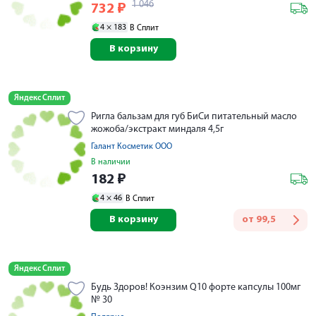
1 046
732
₽
4 ×
183
В Сплит
В корзину
Яндекс Сплит
Ригла бальзам для губ БиСи питательный масло
жожоба/экстракт миндаля 4,5г
Галант Косметик ООО
В наличии
182
₽
4 ×
46
В Сплит
В корзину
от
99,5
Яндекс Сплит
Будь Здоров! Коэнзим Q10 форте капсулы 100мг
№ 30