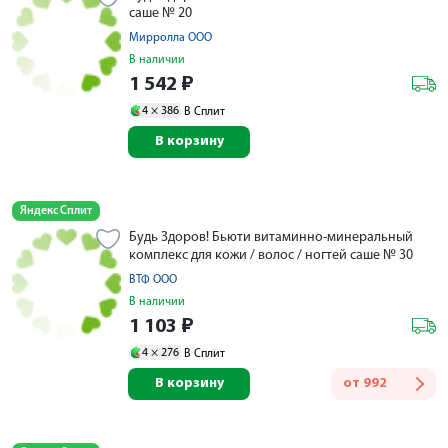
саше № 20
Мирролла ООО
В наличии
1 542
₽
4 ×
386
В Сплит
В корзину
Яндекс Сплит
Будь Здоров! Бьюти витаминно-минеральный
комплекс для кожи / волос / ногтей саше № 30
ВТФ ООО
В наличии
1 103
₽
4 ×
276
В Сплит
В корзину
от
992