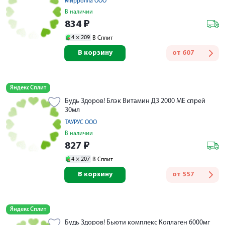
Мирролла ООО
В наличии
834
₽
4 ×
209
В Сплит
В корзину
от
607
Яндекс Сплит
Будь Здоров! Блэк Витамин Д3 2000 МЕ спрей
30мл
ТАУРУС ООО
В наличии
827
₽
4 ×
207
В Сплит
В корзину
от
557
Яндекс Сплит
Будь Здоров! Бьюти комплекс Коллаген 6000мг