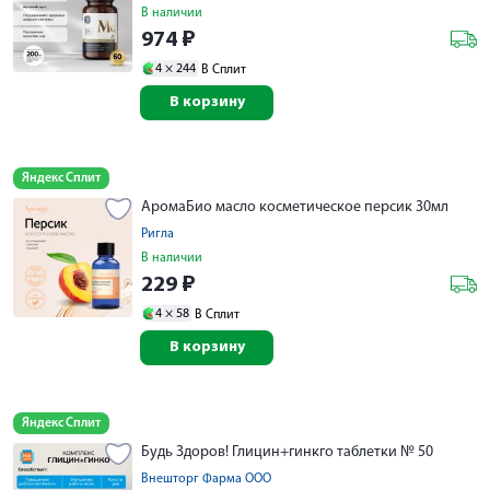
В наличии
974
₽
4 ×
244
В Сплит
В корзину
Яндекс Сплит
АромаБио масло косметическое персик 30мл
Ригла
В наличии
229
₽
4 ×
58
В Сплит
В корзину
Яндекс Сплит
Будь Здоров! Глицин+гинкго таблетки № 50
Внешторг Фарма ООО