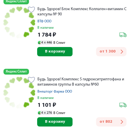
Яндекс Сплит
Будь Здоров! Блэк Комплекс Коллаген+витамин С
капсулы № 90
ВТФ ООО
В наличии
1 784
₽
4 ×
446
В Сплит
В корзину
от
1 300
Яндекс Сплит
Будь Здоров! Комплекс 5 гидрокситриптофана и
витаминов группы В капсулы №60
Внешторг Фарма ООО
В наличии
1 101
₽
4 ×
276
В Сплит
В корзину
от
802