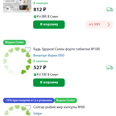
В наличии
812
₽
4 ×
203
В Сплит
В корзину
от
591
Яндекс Сплит
Будь Здоров! Селен форте таблетки №100
Внешторг Фарма ООО
В наличии
527
₽
4 ×
132
В Сплит
В корзину
-15% при покупке от 2-х упаковок
Яндекс Сплит
Солгар рыбий жир капсулы №60
Solgar