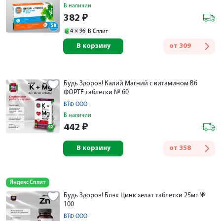
В наличии
382
₽
4 ×
96
В Сплит
В корзину
от
309
Будь Здоров! Калий Магний с витамином B6
ФОРТЕ таблетки № 60
ВТФ ООО
В наличии
442
₽
В корзину
от
358
Яндекс Сплит
Будь Здоров! Блэк Цинк хелат таблетки 25мг №
100
ВТФ ООО