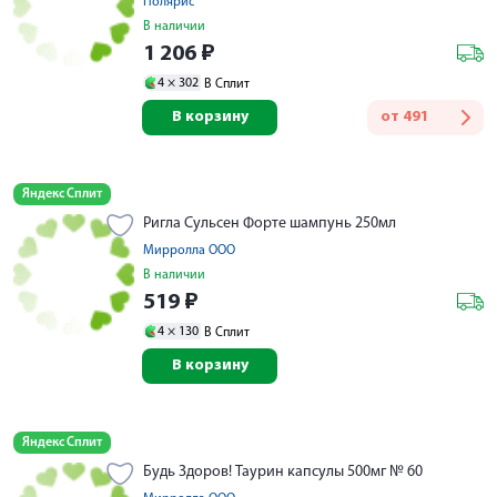
Полярис
В наличии
1 206
₽
4 ×
302
В Сплит
В корзину
от
491
Яндекс Сплит
Ригла Сульсен Форте шампунь 250мл
Мирролла ООО
В наличии
519
₽
4 ×
130
В Сплит
В корзину
Яндекс Сплит
Будь Здоров! Таурин капсулы 500мг № 60