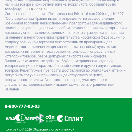
наличии товара в конкретной аптеке, пожалуйста, обращайтесь по
телефону
8 (800) 777-03-03
Согласно постановлению Правительства РФ от 16 мая 2020 года № 697
"Об утверждении Правил выдачи разрешения на осуществление
розничной торговли лекарственными препаратами для медицинского
применения дистанционным способом, осуществления такой торговли и
доставки указанных лекарственных препаратов гражданам и внесении
изменений в некоторые акты Правительства Российской Федерации по
вопросу розничной торговли лекарственными препаратами для
медицинского применения дистанционным способом", курьерская
доставка из интернет-аптеки возможна только для определённых
категорий товаров: безрецептурных лекарственных средств,
биологически активных добавок (БАДов), медицинских изделий,
товаров для ухода и красоты, бытовой химии и других сопутствующих
товаров. Рецептурные препараты доставляются до ближайшей аптеки и
могут быть получены при наличии действующего рецепта,
оформленного врачом. Ассортимент товаров, участвующих в
специальных предложениях и акциях, может быть ограничен или
изменен
8-800-777-03-03
Копирайт: © 2026 Общество с ограниченной