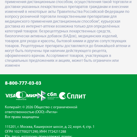
применения дистанционным способом, осуществления такой торговли и
доставки указанных лекарственных препаратов гражданам и внесении
изменений в некоторые акты Правительства Российской Федерации по
вопросу розничной торговли лекарственными препаратами для
медицинского применения дистанционным способом", курьерская
доставка из интернет-аптеки возможна только для определённых
категорий товаров: безрецептурных лекарственных средств,
биологически активных добавок (БАДов), медицинских изделий,
товаров для ухода и красоты, бытовой химии и других сопутствующих
товаров. Рецептурные препараты доставляются до ближайшей аптеки и
могут быть получены при наличии действующего рецепта,
оформленного врачом. Ассортимент товаров, участвующих в
специальных предложениях и акциях, может быть ограничен или
изменен
8-800-777-03-03
Копирайт: © 2026 Общество с ограниченной
ответственностью (ООО) «Ригла»
Все права защищены
115201, г. Москва, Каширское шоссе, д. 22, корп. 4, стр. 1
ОГРН 1027700271290; ИНН 7724211288
Юр. лицо, которому принадлежит домен: