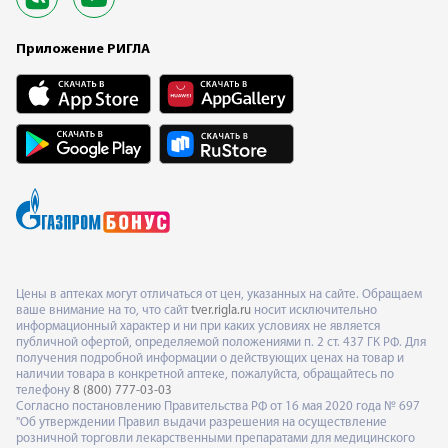
Приложение РИГЛА
Цены в аптеках могут отличаться от цен, указанных на сайте. Обращаем
ваше внимание на то, что сайт
tver.rigla.ru
носит исключительно
информационный характер и ни при каких условиях не является
публичной офертой, определяемой положениями п. 2 ст. 437 ГК РФ. Для
получения подробной информации о действующих ценах на товар и
наличии товара в конкретной аптеке, пожалуйста, обращайтесь по
телефону
8 (800) 777-03-03
Согласно постановлению Правительства РФ от 16 мая 2020 года № 697
"Об утверждении Правил выдачи разрешения на осуществление
розничной торговли лекарственными препаратами для медицинского