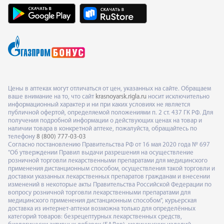
Цены в аптеках могут отличаться от цен, указанных на сайте. Обращаем
ваше внимание на то, что сайт
krasnoyarsk.rigla.ru
носит исключительно
информационный характер и ни при каких условиях не является
публичной офертой, определяемой положениями п. 2 ст. 437 ГК РФ. Для
получения подробной информации о действующих ценах на товар и
наличии товара в конкретной аптеке, пожалуйста, обращайтесь по
телефону
8 (800) 777-03-03
Согласно постановлению Правительства РФ от 16 мая 2020 года № 697
"Об утверждении Правил выдачи разрешения на осуществление
розничной торговли лекарственными препаратами для медицинского
применения дистанционным способом, осуществления такой торговли и
доставки указанных лекарственных препаратов гражданам и внесении
изменений в некоторые акты Правительства Российской Федерации по
вопросу розничной торговли лекарственными препаратами для
медицинского применения дистанционным способом", курьерская
доставка из интернет-аптеки возможна только для определённых
категорий товаров: безрецептурных лекарственных средств,