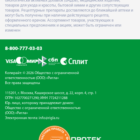
биологически активных добавок (БАДов), медицинских изделий,
товаров для ухода и красоты, бытовой химии и других сопутствующих
товаров. Рецептурные препараты доставляются до ближайшей аптеки и
могут быть получены при наличии действующего рецепта,
оформленного врачом. Ассортимент товаров, участвующих в
специальных предложениях и акциях, может быть ограничен или
изменен
8-800-777-03-03
Копирайт: © 2026 Общество с ограниченной
ответственностью (ООО) «Ригла»
Все права защищены
115201, г. Москва, Каширское шоссе, д. 22, корп. 4, стр. 1
ОГРН 1027700271290; ИНН 7724211288
Юр. лицо, которому принадлежит домен:
Общество с ограниченной ответственностью
(ООО) «Ригла»
Электронная почта:
info@rigla.ru