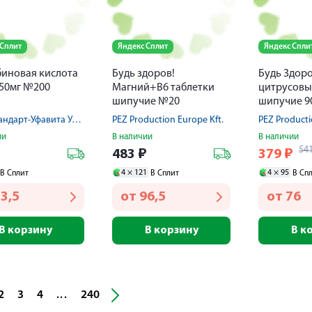
 Сплит
Яндекс Сплит
Яндекс Спли
иновая кислота
Будь здоров!
Будь Здоро
50мг №200
Магний+В6 таблетки
цитрусовы
шипучие №20
шипучие 9
Фармстандарт-Уфавита Уфимский вит.з-д ОАО
PEZ Production Europe Kft.
PEZ Producti
ии
В наличии
В наличии
54
483
₽
379
₽
4 ×
121
4 ×
95
В Сплит
В Сплит
В Сп
3,5
от
96,5
от
76
В корзину
В корзину
В к
2
3
4
240
...