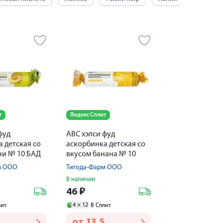
т
Яндекс Сплит
фуд
АВС хэлси фуд
 детская со
аскорбинка детская со
ни № 10 БАД
вкусом банана № 10
БАД
м ООО
Тигода-Фарм ООО
В наличии
46
₽
4 ×
12
лит
В Сплит
от
13,5