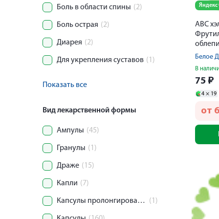
Яндекс
Боль в области спины
(2)
АВС хэ
Боль острая
(2)
Фрути
Диарея
(2)
облепи
Белое 
Для укрепления суставов
(1)
В налич
75
₽
Показать все
4 ×
19
от
6
Вид лекарственной формы
Ампулы
(45)
Гранулы
(1)
Драже
(15)
Капли
(7)
Капсулы пролонгированного действия
(1)
Капсулы
(160)