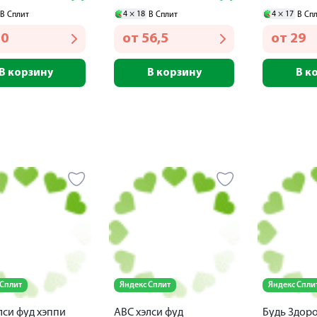
4 ×
18
4 ×
17
В Сплит
В Сплит
В Сп
10
от
56,5
от
29
В корзину
В корзину
В к
 Сплит
Яндекс Сплит
Яндекс Спли
лси фуд хэппи
АВС хэлси фуд
Будь Здоро