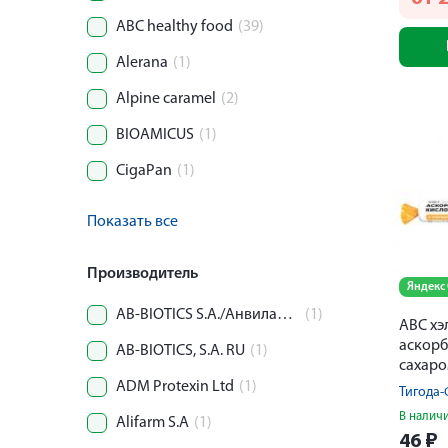
ABC healthy food
(39)
Alerana
(1)
Alpine caramel
(2)
BIOAMICUS
(1)
CigaPan
(1)
Показать все
Производитель
Яндекс
AB-BIOTICS S.A./Анвилаб ООО
(1)
АВС хэ
аскорб
AB-BIOTICS, S.A. RU
(1)
сахаро
таблет
ADM Protexin Ltd
(1)
Тигода
В налич
Alifarm S.A
(1)
46
₽