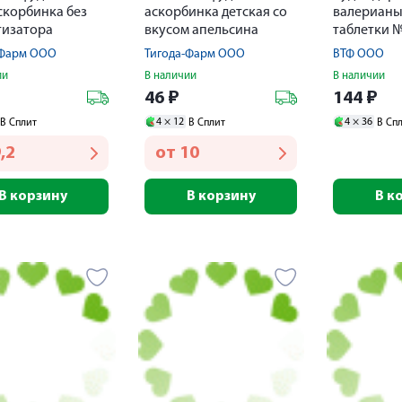
скорбинка без
аскорбинка детская со
валерианы
тизатора
вкусом апельсина
таблетки №
ки № 10 БАД
таблетки № 10
-Фарм ООО
Тигода-Фарм ООО
ВТФ ООО
ии
В наличии
В наличии
46
₽
144
₽
4 ×
12
4 ×
36
В Сплит
В Сплит
В Сп
,2
от
10
В корзину
В корзину
В к