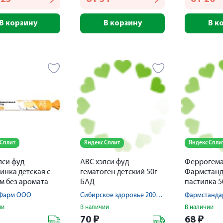
В корзину
В корзину
В к
 Сплит
Яндекс Сплит
Яндекс Спли
лси фуд
АВС хэлси фуд
Феррогема
инка детская с
гематоген детский 50г
Фармстанд
м без аромата
БАД
пастилка 5
ки № 10
-Фарм ООО
Сибирское здоровье 2000 ООО
ии
В наличии
В наличии
70
₽
68
₽