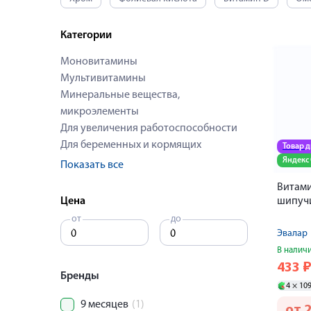
Категории
Моновитамины
Мультивитамины
Минеральные вещества,
микроэлементы
Для увеличения работоспособности
Для беременных и кормящих
Товар 
Яндекс
Показать все
Витами
Цена
шипуч
от
до
Эвалар
В налич
433
Бренды
4 ×
10
9 месяцев
(1)
от