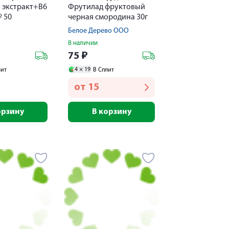
 экстракт+В6
Фрутилад фруктовый
 50
черная смородина 30г
Белое Дерево ООО
В наличии
75
₽
4 ×
19
лит
В Сплит
от
15
орзину
В корзину