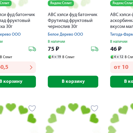
 Сплит
Яндекс Сплит
Яндекс Спли
лси фуд батончик
АВС хэлси фуд батончик
АВС хэлси 
лад фруктовый
Фрутилад фруктовый
аскорбинка
ха 30г
чернослив 30г
вкусом ма
таблетки №
Дерево ООО
Белое Дерево ООО
Тигода-Фар
ии
В наличии
В наличии
75
₽
46
₽
4 ×
19
4 ×
12
В Сплит
В Сплит
В Сп
0,5
от
10
В корзину
В корзину
В к