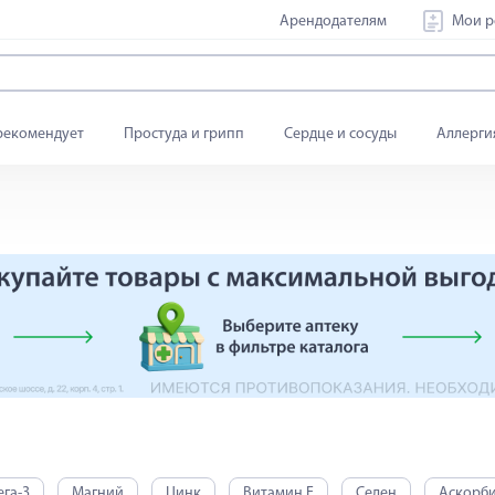
Арендодателям
Мои р
рекомендует
Простуда и грипп
Сердце и сосуды
Аллерги
га-3
Магний
Цинк
Витамин Е
Селен
Аскорби