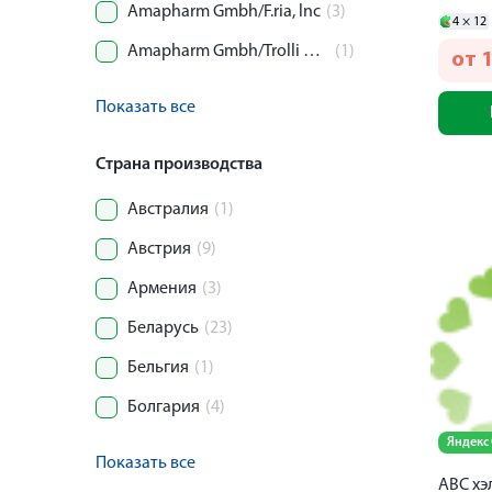
Amapharm Gmbh/F.ria, lnc
(3)
4 ×
12
Amapharm Gmbh/Trolli GmbH
(1)
от
Показать все
Страна производства
Австралия
(1)
Австрия
(9)
Армения
(3)
Беларусь
(23)
Бельгия
(1)
Болгария
(4)
Яндекс
Показать все
АВС хэ