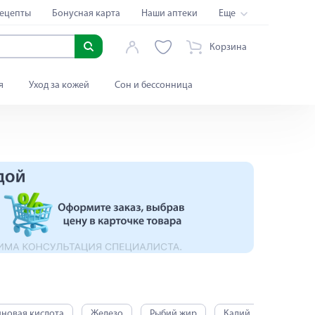
ецепты
Бонусная карта
Наши аптеки
Еще
Корзина
я
Уход за кожей
Сон и бессонница
новая кислота
Железо
Рыбий жир
Калий
Кальций