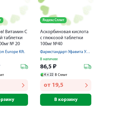
т
Яндекс Сплит
в! Витамин С
Аскорбиновая кислота
й таблетки
с глюкозой таблетки
00мг № 20
100мг №40
on Europe Kft.
Фармстандарт-Уфавита Уфимский вит.з-д ОАО
В наличии
1
86,5
₽
4 ×
22
лит
В Сплит
от
19,5
орзину
В корзину