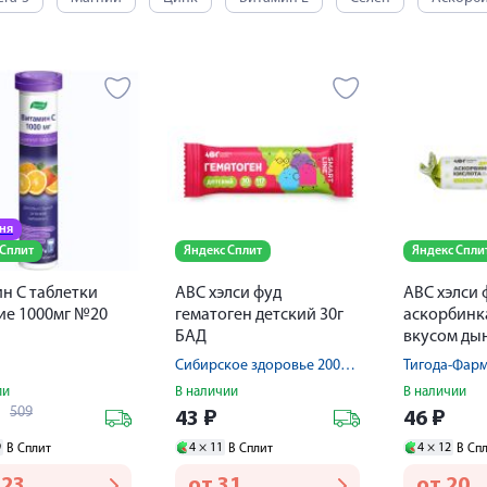
дня
 Сплит
Яндекс Сплит
Яндекс Спли
н С таблетки
АВС хэлси фуд
АВС хэлси 
ие 1000мг №20
гематоген детский 30г
аскорбинка
БАД
вкусом ды
Сибирское здоровье 2000 ООО
Тигода-Фар
ии
В наличии
В наличии
509
₽
43
₽
46
₽
9
4 ×
11
4 ×
12
В Сплит
В Сплит
В Сп
223
от
31
от
20