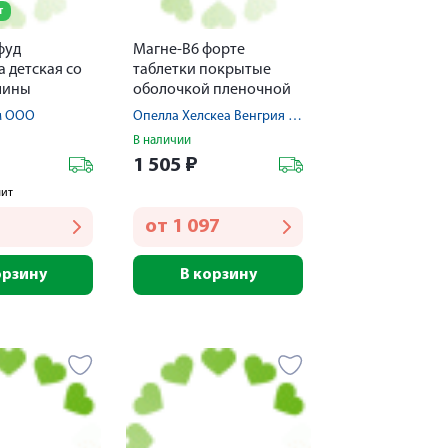
т
фуд
Магне-В6 форте
 детская со
таблетки покрытые
лины
оболочкой пленочной
 10
100мг+10мг № 100
м ООО
Опелла Хелскеа Венгрия Лтд.
В наличии
1 505
₽
лит
от
1 097
орзину
В корзину