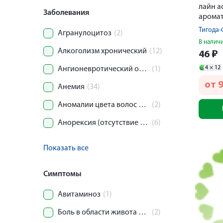
лайн а
Заболевания
арома
таблет
Тигода
Агранулоцитоз
(2)
В налич
Алкоголизм хронический
(12)
46
₽
4 ×
12
Ангионевротический отек (отек Квинке)
(1)
от
9
Анемия
(34)
Аномалии цвета волос и волосяного стержня
(2)
Анорексия (отсутствие аппетита)
(6)
Показать все
Симптомы
Авитаминоз
(1)
Боль в области живота и таза
(2)