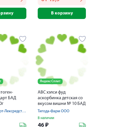
орзину
В корзину
т
Яндекс Сплит
тоген-
АВС хэлси фуд
арт БАД
аскорбинка детская со
0г
вкусом вишни № 10 БАД
Фармстандарт-Лексредства ОАО
Тигода-Фарм ООО
В наличии
46
₽