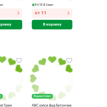
4 ×
12
лит
В Сплит
от
11
орзину
В корзину
т
Яндекс Сплит
в! Грин
АВС хэлси фуд батончик