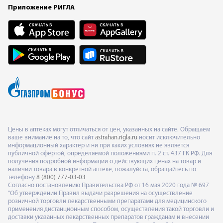
Приложение РИГЛА
Цены в аптеках могут отличаться от цен, указанных на сайте. Обращаем
ваше внимание на то, что сайт
astrahan.rigla.ru
носит исключительно
информационный характер и ни при каких условиях не является
публичной офертой, определяемой положениями п. 2 ст. 437 ГК РФ. Для
получения подробной информации о действующих ценах на товар и
наличии товара в конкретной аптеке, пожалуйста, обращайтесь по
телефону
8 (800) 777-03-03
Согласно постановлению Правительства РФ от 16 мая 2020 года № 697
"Об утверждении Правил выдачи разрешения на осуществление
розничной торговли лекарственными препаратами для медицинского
применения дистанционным способом, осуществления такой торговли и
доставки указанных лекарственных препаратов гражданам и внесении