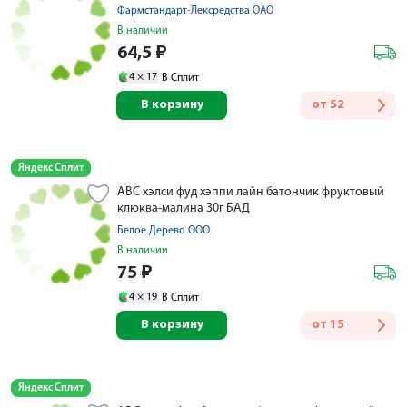
Фармстандарт-Лексредства ОАО
В наличии
64,5
₽
4 ×
17
В Сплит
В корзину
от
52
Яндекс Сплит
АВС хэлси фуд хэппи лайн батончик фруктовый
клюква-малина 30г БАД
Белое Дерево ООО
В наличии
75
₽
4 ×
19
В Сплит
В корзину
от
15
Яндекс Сплит