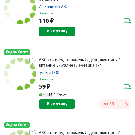
ИП Коротких А.В.
В наличии
116
₽
В корзину
Яндекс Сплит
АВС хэлси фуд карамель Леденцовая цинк /
витамин C / малина / ежевика 17г
Гуслица ООО
В наличии
59
₽
4 ×
15
В Сплит
В корзину
от
33
Яндекс Сплит
АВС хэлси фуд карамель Леденцовая цинк /