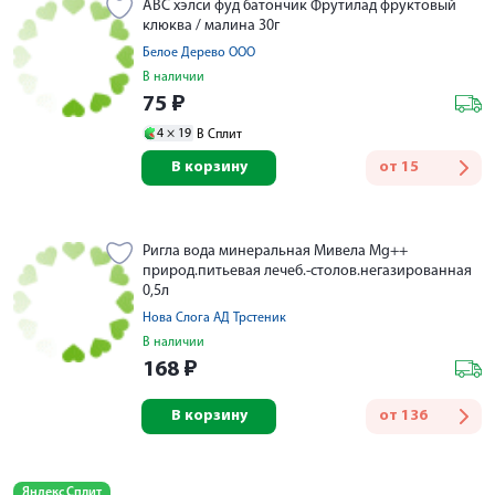
АВС хэлси фуд батончик Фрутилад фруктовый
клюква / малина 30г
Белое Дерево ООО
В наличии
75
₽
4 ×
19
В Сплит
В корзину
от
15
Ригла вода минеральная Мивела Mg++
природ.питьевая лечеб.-столов.негазированная
0,5л
Нова Слога AД Трстеник
В наличии
168
₽
В корзину
от
136
Яндекс Сплит