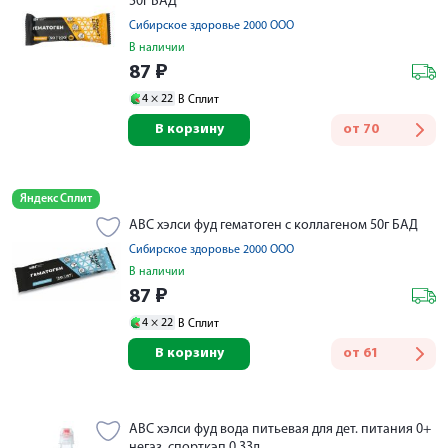
50г БАД
Сибирское здоровье 2000 ООО
В наличии
87
₽
4 ×
22
В Сплит
В корзину
от
70
Яндекс Сплит
АВС хэлси фуд гематоген с коллагеном 50г БАД
Сибирское здоровье 2000 ООО
В наличии
87
₽
4 ×
22
В Сплит
В корзину
от
61
АВС хэлси фуд вода питьевая для дет. питания 0+
негаз. спорткэп 0,33л