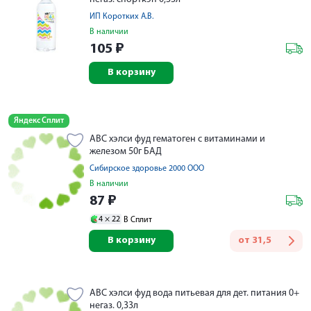
ИП Коротких А.В.
В наличии
105
₽
В корзину
Яндекс Сплит
АВС хэлси фуд гематоген с витаминами и
железом 50г БАД
Сибирское здоровье 2000 ООО
В наличии
87
₽
4 ×
22
В Сплит
В корзину
от
31,5
АВС хэлси фуд вода питьевая для дет. питания 0+
негаз. 0,33л