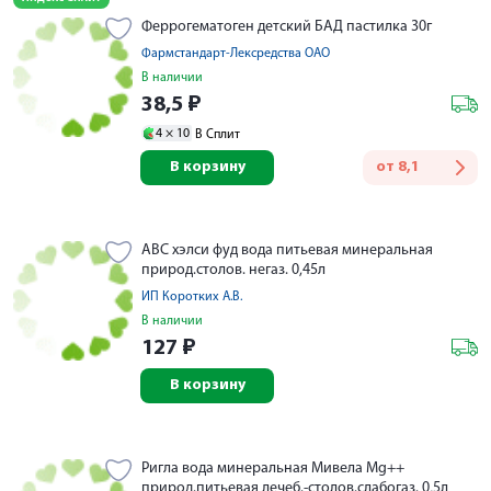
Феррогематоген детский БАД пастилка 30г
Фармстандарт-Лексредства ОАО
В наличии
38,5
₽
4 ×
10
В Сплит
В корзину
от
8,1
АВС хэлси фуд вода питьевая минеральная
природ.столов. негаз. 0,45л
ИП Коротких А.В.
В наличии
127
₽
В корзину
Ригла вода минеральная Мивела Mg++
природ.питьевая лечеб.-столов.слабогаз. 0,5л