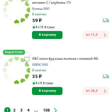
витамин C / клубника 17г
Гуслица ООО
В наличии
59
₽
4 ×
15
В Сплит
В корзину
от
11,5
Яндекс Сплит
АВС хэлси фуд каша льняная с клюквой 40г
ОЛЕОС ООО
В наличии
35
₽
4 ×
9
В Сплит
В корзину
от
25,5
...
1
2
3
4
108