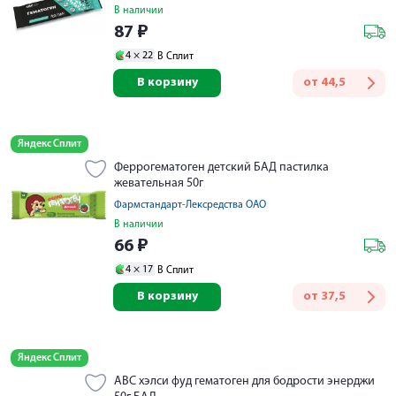
В наличии
87
₽
4 ×
22
В Сплит
В корзину
от
44,5
Яндекс Сплит
Феррогематоген детский БАД пастилка
жевательная 50г
Фармстандарт-Лексредства ОАО
В наличии
66
₽
4 ×
17
В Сплит
В корзину
от
37,5
Яндекс Сплит
АВС хэлси фуд гематоген для бодрости энерджи