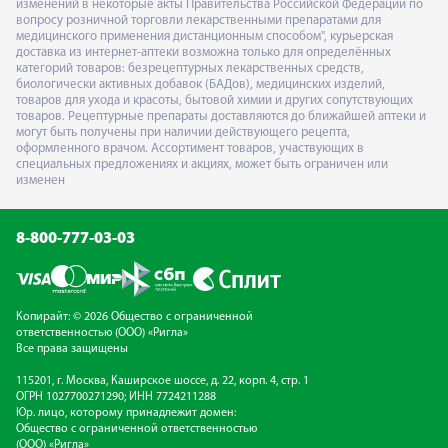
изменений в некоторые акты Правительства Российской Федерации по
вопросу розничной торговли лекарственными препаратами для
медицинского применения дистанционным способом", курьерская
доставка из интернет-аптеки возможна только для определённых
категорий товаров: безрецептурных лекарственных средств,
биологически активных добавок (БАДов), медицинских изделий,
товаров для ухода и красоты, бытовой химии и других сопутствующих
товаров. Рецептурные препараты доставляются до ближайшей аптеки и
могут быть получены при наличии действующего рецепта,
оформленного врачом. Ассортимент товаров, участвующих в
специальных предложениях и акциях, может быть ограничен или
изменен
8-800-777-03-03
Копирайт: © 2026 Общество с ограниченной
ответственностью (ООО) «Ригла»
Все права защищены
115201, г. Москва, Каширское шоссе, д. 22, корп. 4, стр. 1
ОГРН 1027700271290; ИНН 7724211288
Юр. лицо, которому принадлежит домен:
Общество с ограниченной ответственностью
(ООО) «Ригла»