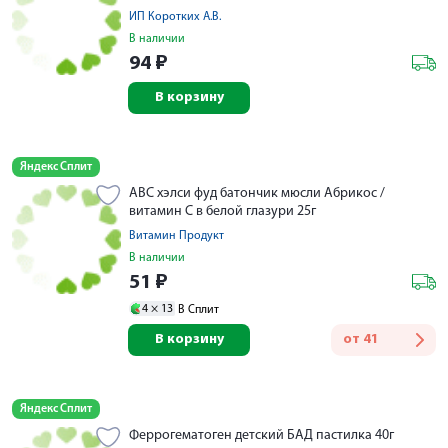
ИП Коротких А.В.
В наличии
94
₽
В корзину
Яндекс Сплит
АВС хэлси фуд батончик мюсли Абрикос /
витамин С в белой глазури 25г
Витамин Продукт
В наличии
51
₽
4 ×
13
В Сплит
В корзину
от
41
Яндекс Сплит
Феррогематоген детский БАД пастилка 40г