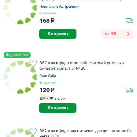
Нова Слога AД Трстеник
В наличии
168
₽
В корзину
от
99
Яндекс Сплит
АВС хэлси фуд хэппи лайн фиточай ромашка
фильтр-пакеты 1,5г № 20
Грин Сайд
В наличии
120
₽
4 ×
30
В Сплит
В корзину
АВС хэлси фуд вода питьевая для дет. питания 0+
негаз. 0,5л