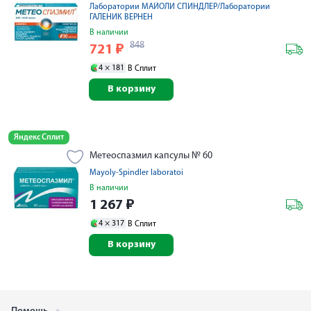
Лаборатории МАЙОЛИ СПИНДЛЕР/Лаборатории
ГАЛЕНИК ВЕРНЕН
В наличии
848
721
₽
4 ×
181
В Сплит
В корзину
Яндекс Сплит
Метеоспазмил капсулы № 60
Mayoly-Spindler laboratoi
В наличии
1 267
₽
4 ×
317
В Сплит
В корзину