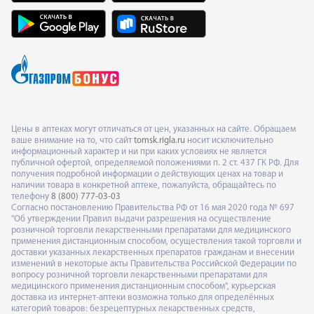
Цены в аптеках могут отличаться от цен, указанных на сайте. Обращаем
ваше внимание на то, что сайт
tomsk.rigla.ru
носит исключительно
информационный характер и ни при каких условиях не является
публичной офертой, определяемой положениями п. 2 ст. 437 ГК РФ. Для
получения подробной информации о действующих ценах на товар и
наличии товара в конкретной аптеке, пожалуйста, обращайтесь по
телефону
8 (800) 777-03-03
Согласно постановлению Правительства РФ от 16 мая 2020 года № 697
"Об утверждении Правил выдачи разрешения на осуществление
розничной торговли лекарственными препаратами для медицинского
применения дистанционным способом, осуществления такой торговли и
доставки указанных лекарственных препаратов гражданам и внесении
изменений в некоторые акты Правительства Российской Федерации по
вопросу розничной торговли лекарственными препаратами для
медицинского применения дистанционным способом", курьерская
доставка из интернет-аптеки возможна только для определённых
категорий товаров: безрецептурных лекарственных средств,