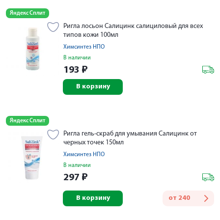
Яндекс Сплит
Ригла лосьон Салицинк салициловый для всех
типов кожи 100мл
Химсинтез НПО
В наличии
193
₽
В корзину
Яндекс Сплит
Ригла гель-скраб для умывания Салицинк от
черных точек 150мл
Химсинтез НПО
В наличии
297
₽
В корзину
от
240