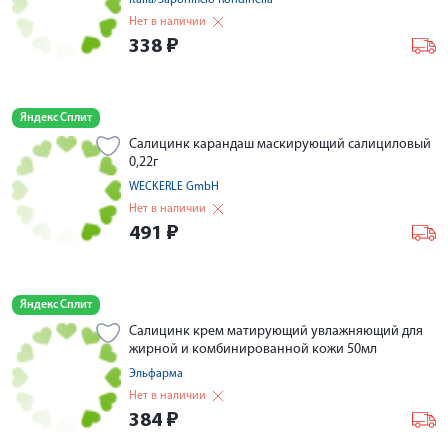
Italia/Saponificio Rondinella
Нет в наличии
338
₽
Яндекс Сплит
Салицинк карандаш маскирующий салициловый
0,22г
WECKERLE GmbH
Нет в наличии
491
₽
Яндекс Сплит
Салицинк крем матирующий увлажняющий для
жирной и комбинированной кожи 50мл
Эльфарма
Нет в наличии
384
₽