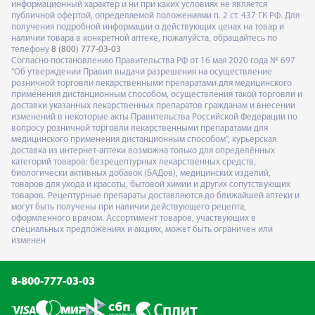
информационный характер и ни при каких условиях не является
публичной офертой, определяемой положениями п. 2 ст. 437 ГК РФ. Для
получения подробной информации о действующих ценах на товар и
наличии товара в конкретной аптеке, пожалуйста, обращайтесь по
телефону
8 (800) 777-03-03
Согласно постановлению Правительства РФ от 16 мая 2020 года № 697
"Об утверждении Правил выдачи разрешения на осуществление
розничной торговли лекарственными препаратами для медицинского
применения дистанционным способом, осуществления такой торговли и
доставки указанных лекарственных препаратов гражданам и внесении
изменений в некоторые акты Правительства Российской Федерации по
вопросу розничной торговли лекарственными препаратами для
медицинского применения дистанционным способом", курьерская
доставка из интернет-аптеки возможна только для определённых
категорий товаров: безрецептурных лекарственных средств,
биологически активных добавок (БАДов), медицинских изделий,
товаров для ухода и красоты, бытовой химии и других сопутствующих
товаров. Рецептурные препараты доставляются до ближайшей аптеки и
могут быть получены при наличии действующего рецепта,
оформленного врачом. Ассортимент товаров, участвующих в
специальных предложениях и акциях, может быть ограничен или
изменен
8-800-777-03-03