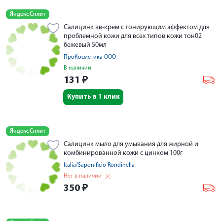
Яндекс Сплит
Салицинк вв-крем с тонирующим эффектом для
проблемной кожи для всех типов кожи тон02
бежевый 50мл
ПроКосметика ООО
В наличии
131
₽
Купить в 1 клик
Яндекс Сплит
Салицинк мыло для умывания для жирной и
комбинированной кожи с цинком 100г
Italia/Saponificio Rondinella
Нет в наличии
350
₽