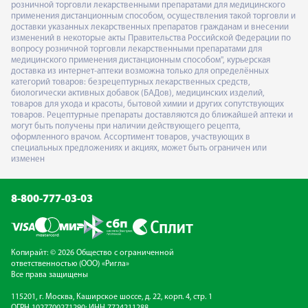
розничной торговли лекарственными препаратами для медицинского
применения дистанционным способом, осуществления такой торговли и
доставки указанных лекарственных препаратов гражданам и внесении
изменений в некоторые акты Правительства Российской Федерации по
вопросу розничной торговли лекарственными препаратами для
медицинского применения дистанционным способом", курьерская
доставка из интернет-аптеки возможна только для определённых
категорий товаров: безрецептурных лекарственных средств,
биологически активных добавок (БАДов), медицинских изделий,
товаров для ухода и красоты, бытовой химии и других сопутствующих
товаров. Рецептурные препараты доставляются до ближайшей аптеки и
могут быть получены при наличии действующего рецепта,
оформленного врачом. Ассортимент товаров, участвующих в
специальных предложениях и акциях, может быть ограничен или
изменен
8-800-777-03-03
Копирайт: © 2026 Общество с ограниченной
ответственностью (ООО) «Ригла»
Все права защищены
115201, г. Москва, Каширское шоссе, д. 22, корп. 4, стр. 1
ОГРН 1027700271290; ИНН 7724211288