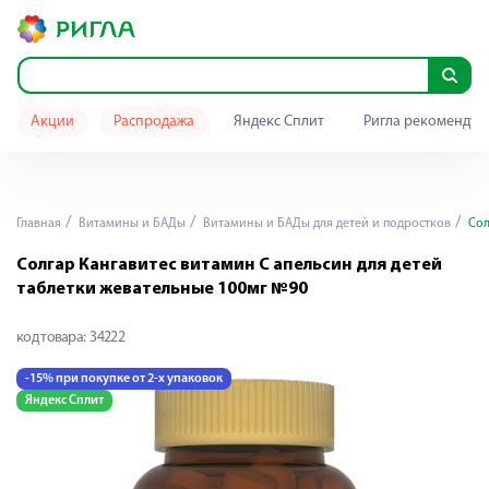
Акции
Распродажа
Яндекс Сплит
Ригла рекомендуе
Главная
Витамины и БАДы
Витамины и БАДы для детей и подростков
Сол
Солгар Кангавитес витамин С апельсин для детей
таблетки жевательные 100мг №90
код товара:
34222
-15% при покупке от 2-х упаковок
Яндекс Сплит