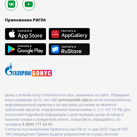
Приложение РИГЛА
Цены в аптеках могут отличаться от цен, указанных на сайте. Обращаем
ваше внимание на то, что сайт
petrozavodsk.rigla.ru
носит исключительно
информационный характер и ни при каких условиях не является
публичной офертой, определяемой положениями п. 2 ст. 437 ГК РФ. Для
получения подробной информации о действующих ценах на товар и
наличии товара в конкретной аптеке, пожалуйста, обращайтесь по
телефону
8 (800) 777-03-03
Согласно постановлению Правительства РФ от 16 мая 2020 года № 697
"Об утверждении Правил выдачи разрешения на осуществление