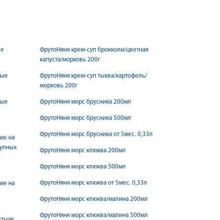
ве
ФрутоНяня крем-суп брокколи/цветная
капуста/морковь 200г
ные
ФрутоНяня крем-суп тыква/картофель/
морковь 200г
ные
ФрутоНяня морс брусника 200мл
ФрутоНяня морс брусника 500мл
ФрутоНяня морс брусника от 5мес. 0,33л
ие на
рупных
ФрутоНяня морс клюква 200мл
ФрутоНяня морс клюква 500мл
ФрутоНяня морс клюква от 5мес. 0,33л
ие на
ФрутоНяня морс клюква/малина 200мл
ФрутоНяня морс клюква/малина 500мл
етыак