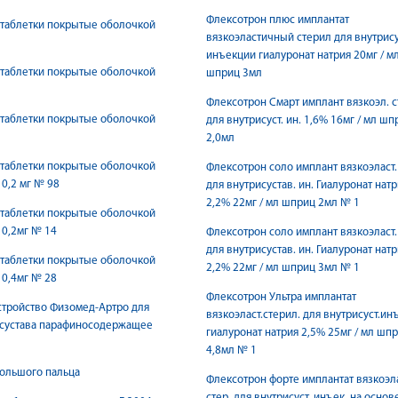
Флексотрон плюс имплантат
 таблетки покрытые оболочкой
вязкоэластичный стерил для внутрису
инъекции гиалуронат натрия 20мг / м
 таблетки покрытые оболочкой
шприц 3мл
Флексотрон Смарт имплант вязкоэл. с
 таблетки покрытые оболочкой
для внутрисуст. ин. 1,6% 16мг / мл шп
2,0мл
 таблетки покрытые оболочкой
Флексотрон соло имплант вязкоэласт. 
0,2 мг № 98
для внутрисустав. ин. Гиалуронат нат
2,2% 22мг / мл шприц 2мл № 1
 таблетки покрытые оболочкой
0,2мг № 14
Флексотрон соло имплант вязкоэласт. 
для внутрисустав. ин. Гиалуронат нат
 таблетки покрытые оболочкой
2,2% 22мг / мл шприц 3мл № 1
0,4мг № 28
Флексотрон Ультра имплантат
тройство Физoмед-Артро для
вязкоэласт.стерил. для внутрисуст.ин
 сустава парафиносодержащее
гиалуронат натрия 2,5% 25мг / мл шп
4,8мл № 1
ольшого пальца
Флексотрон форте имплантат вязкоэл
стер. для внутрисуст. инъек. на основ