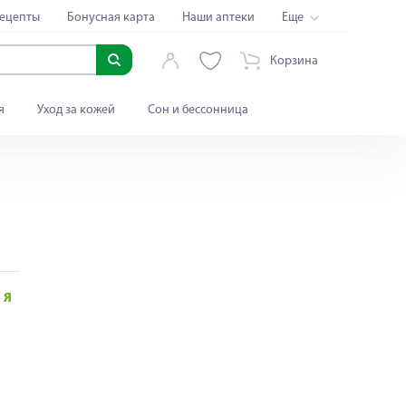
ецепты
Бонусная карта
Наши аптеки
Еще
Корзина
я
Уход за кожей
Сон и бессонница
Я