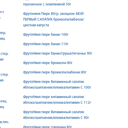
пшеничное с земляникой 50г
ст.
Фрутоняня Пюре 80гр. овощное МОЙ
л
ПЕРВЫЙ САЛАТИК брокколи/кабачок/
цветная капуста
тер.
ФрутоНяня пюре банан 100г
риц
ФрутоНяня пюре банан 110г
ФрутоНяня пюре банан/груша/печенье 90г
стер.
рия
ФрутоНяня пюре брокколи 80г
ФрутоНяня пюре брокколи/кабачки 80г
стер.
рия
ФрутоНяня пюре Витаминный салатик
яблоко/шиповник/клюква/витамин С 100г
ФрутоНяня пюре витаминный салатик
ъекц.
яблоко/шиповник/клюква/витамин С 112г
риц
ФрутоНяня пюре Витаминный салатик
яблоко/шиповник/клюква/витамин С 90г
астич.
ФрутоНяня пюре говядина 80г
е