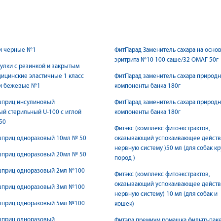
и черные №1
ФитПарад Заменитель сахара на осно
эритрита №10 100 саше/32 ОМАГ 50г
улки с резинкой и закрытым
ицинские эластичные 1 класс
ФитПарад заменитель сахара природ
и бежевые №1
компоненты банка 180г
шприц инсулиновый
ФитПарад заменитель сахара природ
й стерильный U-100 c иглой
компоненты банка 180г
50
Фитэкс (комплекс фитоэкстрактов,
шприц одноразовый 10мл № 50
оказывающий успокаивающее действ
нервную систему )50 мл (для собак к
шприц одноразовый 20мл № 50
пород )
шприц одноразовый 2мл №100
Фитэкс (комплекс фитоэкстрактов,
оказывающий успокаивающее действ
шприц одноразовый 3мл №100
нервную систему) 10 мл (для собак и
шприц одноразовый 5мл №100
кошек)
шприц одноразовый
Фитэра премиум ромашка фильтр-пак