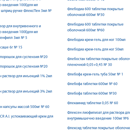
о введения 100Едля мл
Флебодиа 600 таблетки покрытые
в шприц-ручке ФлексПен 3мл №
оболочкой 600мг №30
Флебодиа 600 таблетки покрытые
вор для внутривенного и
оболочкой 600мг №60
о введения 100Едля мл
Пенфилл 3мл № 5
Флебодиа крем-гель для ног 100мл
саше 6г № 15
Флебодиа крем-гель для ног 50мл
 порошок для суспензия №20
Флебостан таблетки покрытые оболо
пленочной 0,05+0,45 № 30
 порошок для суспензия №20
Флебофа крем-гель туба 50мг № 1
 раствор для инъекций 1% 2мл
Флебофа таблетки 600мг № 60
 раствор для инъекций 3% 2мл
Флебофа таблетки 600мг №30
Флекаинид таблетки 0,05 № 60
н капсулы массой 500мг № 60
Флексен лиофилизат для раствора дл
CR A.I. успокаивающий крем для
внутримышечно введение 100мг №6
Флексид таблетки покрытые оболочк