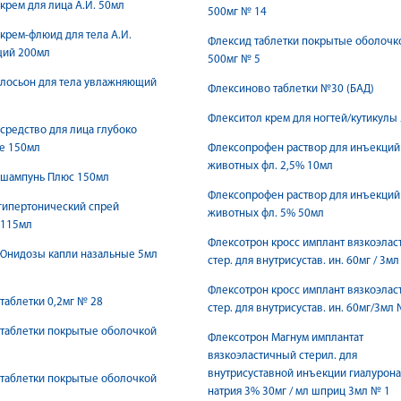
крем для лица А.И. 50мл
500мг № 14
крем-флюид для тела А.И.
Флексид таблетки покрытые оболочк
ий 200мл
500мг № 5
 лосьон для тела увлажняющий
Флексиново таблетки №30 (БАД)
Флекситол крем для ногтей/кутикулы 
средство для лица глубоко
е 150мл
Флексопрофен раствор для инъекций
животных фл. 2,5% 10мл
 шампунь Плюс 150мл
Флексопрофен раствор для инъекций
гипертонический спрей
животных фл. 5% 50мл
 115мл
Флексотрон кросс имплант вязкоэласт
Юнидозы капли назальные 5мл
стер. для внутрисустав. ин. 60мг / 3м
Флексотрон кросс имплант вязкоэласт
таблетки 0,2мг № 28
стер. для внутрисустав. ин. 60мг/3мл
 таблетки покрытые оболочкой
Флексотрон Магнум имплантат
вязкоэластичный стерил. для
внутрисуставной инъекции гиалурона
 таблетки покрытые оболочкой
натрия 3% 30мг / мл шприц 3мл № 1