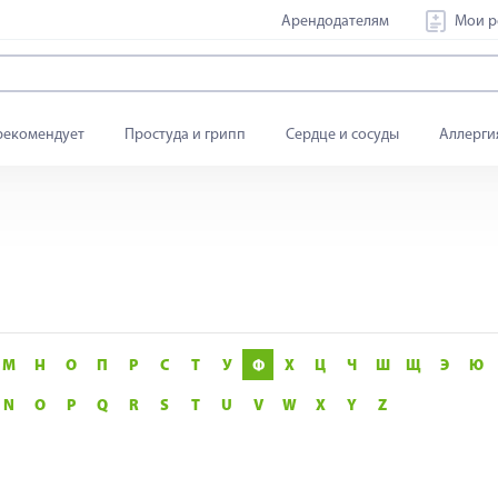
Арендодателям
Мои р
рекомендует
Простуда и грипп
Сердце и сосуды
Аллерги
М
Н
О
П
Р
С
Т
У
Ф
Х
Ц
Ч
Ш
Щ
Э
Ю
N
O
P
Q
R
S
T
U
V
W
X
Y
Z