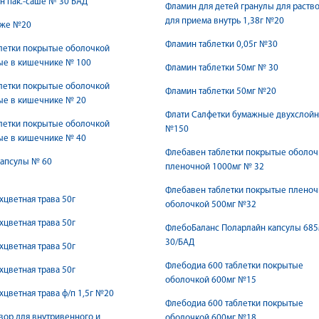
 пак.-саше № 30 БАД
Фламин для детей гранулы для раств
для приема внутрь 1,38г №20
аже №20
Фламин таблетки 0,05г №30
летки покрытые оболочкой
ые в кишечнике № 100
Фламин таблетки 50мг № 30
летки покрытые оболочкой
Фламин таблетки 50мг №20
ые в кишечнике № 20
Флати Салфетки бумажные двухслой
летки покрытые оболочкой
№150
ые в кишечнике № 40
Флебавен таблетки покрытые оболоч
капсулы № 60
пленочной 1000мг № 32
Флебавен таблетки покрытые плено
хцветная трава 50г
оболочкой 500мг №32
хцветная трава 50г
ФлебоБаланс Поларлайн капсулы 68
30/БАД
хцветная трава 50г
Флебодиа 600 таблетки покрытые
хцветная трава 50г
оболочкой 600мг №15
хцветная трава ф/п 1,5г №20
Флебодиа 600 таблетки покрытые
вор для внутривенного и
оболочкой 600мг №18