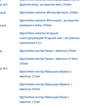
и
фруктов/ягодс экстрактом мяты 200мл
мл №5
ФрутоНяня напиток яблоко/фенхель 200мл
чкой
ФрутоНяня напиток Яблочный с экстрактом
ромашки и липы 200мл
чной
ФрутоНяня напиток ягодный
сокосодержащий Ягодный чай с экстрактом
шиповника 0,2л
ФрутоНяня нектар банан с мякотью 200мл
мл
ФрутоНяня нектар банан с мякотью от 9мес.
500мл
мл №5
ФрутоНяня нектар Малышам абрикос с
мякотью 125мл
ФрутоНяня нектар Малышам абрикос с
мякотью 200мл
ФрутоНяня нектар Малышам банан с
мякотью 125мл