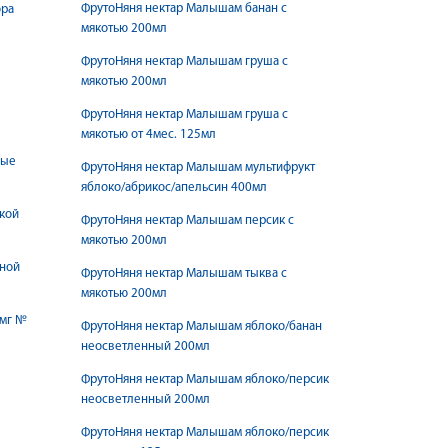
ФрутоНяня нектар Малышам банан с
ора
мякотью 200мл
ФрутоНяня нектар Малышам груша с
мякотью 200мл
ФрутоНяня нектар Малышам груша с
мякотью от 4мес. 125мл
ные
ФрутоНяня нектар Малышам мультифрукт
яблоко/абрикос/апельсин 400мл
кой
ФрутоНяня нектар Малышам персик с
мякотью 200мл
чной
ФрутоНяня нектар Малышам тыква с
мякотью 200мл
5мг №
ФрутоНяня нектар Малышам яблоко/банан
неосветленный 200мл
ФрутоНяня нектар Малышам яблоко/персик
неосветленный 200мл
ФрутоНяня нектар Малышам яблоко/персик