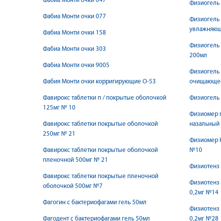
Фабиа Монти очки 047
Физиогель 
Фабиа Монти очки 077
Физиогель 
увлажняющ
Фабиа Монти очки 158
Физиогель
Фабиа Монти очки 303
200мл
Фабиа Монти очки 9005
Физиогель 
Фабия Монти очки корригирующие О-53
очищающе
Фавирокс таблетки п / покрытые оболочкой
Физиогель
125мг № 10
Физиомер 
Фавирокс таблетки покрытые оболочкой
назальный
250мг № 21
Физиомер 
Фавирокс таблетки покрытые оболочкой
№10
пленочной 500мг № 21
Физиотенз 
Фавирокс таблетки покрытые пленочной
Физиотенз
оболочкой 500мг №7
0,2мг №14
Фагогин с бактериофагами гель 50мл
Физиотенз
Фагодент с бактериофагами гель 50мл
0,2мг №28