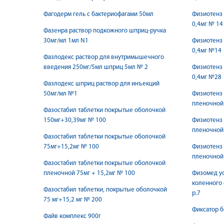
Фагодерм гель с бактериофагами 50мл
Физиотенз
0,4мг № 14
Фазенра раствор подкожного шприц-ручка
30мг/мл 1мл N1
Физиотенз
0,4мг №14
Фазлодекс раствор для внутримышечного
введения 250мг/5мл шприц 5мл № 2
Физиотенз
0,4мг №28
Фазлодекс шприц раствор для инъекций
50мг/мл №1
Физиотенз
пленочной 
Фазостабил таблетки покрытые оболочкой
150мг+30,39мг № 100
Физиотенз
пленочной 
Фазостабил таблетки покрытые оболочкой
75мг+15,2мг № 100
Физиотенз
пленочной 
Фазостабил таблетки покрытые оболочкой
пленочной 75мг + 15,2мг № 100
Физомед ус
коленного
Фазостабил таблетки, покрытые оболочкой
р.7
75 мг+15,2 мг № 200
Фиксатор б
Файв комплекс 900г