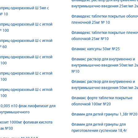
Фламадекс раствор для внутривенно 
внутримышечно введения 25мг/мл 2
шприц одноразовый Ш 5мл с
№ 10
Фламадекс таблетки покрытые оболо
пленочной 25мг № 10
шприц одноразовый Ш с иглой
№ 100
Фламадекс таблетки покрытые плено
оболочкой 25мг №10
шприц одноразовый Ш с иглой
№ 60
Фламакс капсулы 50мг №25
шприц одноразовый Ш с иглой
Фламакс раствор для внутривенно и
 100
внутримышечно введения 50мг/мл 2
№10
шприц одноразовый Ш с иглой
 100
Фламакс раствор для внутривенно и
внутримышечно введения 50мг/мл 2
шприц одноразовый Ш с иглой
 100
Фламакс форте таблетки покрытые
оболочкой 100мг №20
0,005 n10 флак лиофилизат для
внутримышечного
Фламин для детей гранулы 1,38г №20
озит 1000мг фоливая кислота
Фламин для детей гранулы для
пак №30
приготовления суспензии 18,4г