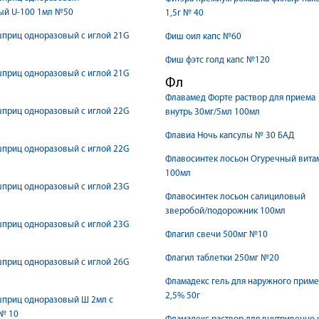
ый U-100 1мл №50
1,5г № 40
приц одноразовый с иглой 21G
Фиш оил капс №60
Фиш фэтс голд капс №120
приц одноразовый с иглой 21G
Фл
Флавамед Форте раствор для приема
приц одноразовый с иглой 22G
внутрь 30мг/5мл 100мл
Флавиа Ночь капсулы № 30 БАД
приц одноразовый с иглой 22G
Флавосинтек лосьон Огуречный вита
100мл
приц одноразовый с иглой 23G
Флавосинтек лосьон салициловый
зверобой/подорожник 100мл
приц одноразовый с иглой 23G
Флагил свечи 500мг №10
Флагил таблетки 250мг №20
приц одноразовый с иглой 26G
Фламадекс гель для наружного прим
2,5% 50г
шприц одноразовый Ш 2мл с
№ 10