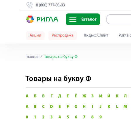
8 (800) 777-03-03
Каталог
Акции
Распродажа
Яндекс Сплит
Ригла 
Главная
Товары на букву Ф
Товары на букву Ф
А
Б
В
Г
Д
Е
Ё
Ж
З
И
Й
К
Л
A
B
C
D
E
F
G
H
I
J
K
L
M
0
1
2
3
4
5
6
7
8
9