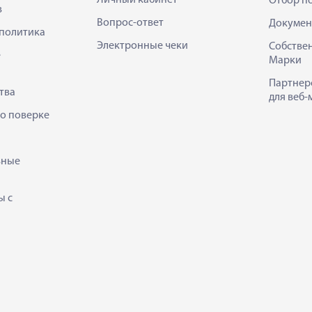
Личный кабинет
Отбор п
в
Вопрос-ответ
Докумен
политика
Электронные чеки
Собстве
е
Марки
Партнер
тва
для веб-
 о поверке
ьные
ы с