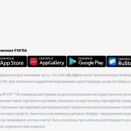
жение РИГЛА
Обращаем ваше внимание на то, что сайт
ufa.rigla.ru
носит исключительно информ
К РФ. Для получения подробной информации о действующих ценах на товар и 
ода № 697 "Об утверждении Правил выдачи разрешения на осуществление роз
ления такой торговли и доставки указанных лекарственных препаратов граж
твенными препаратами для медицинского применения дистанционным способом
венных средств, биологически активных добавок (БАДов), медицинских издел
 до ближайшей аптеки и могут быть получены при наличии действующего рец
ыть ограничен или изменен