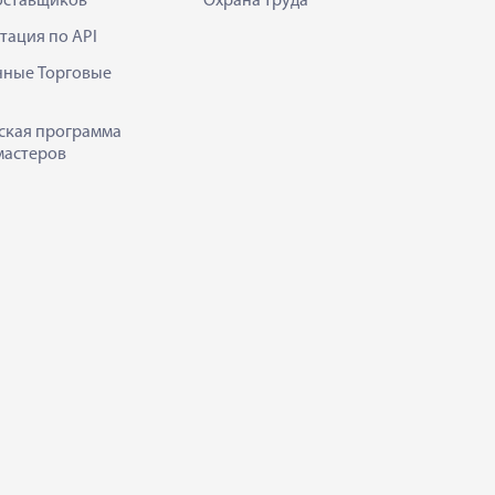
оставщиков
Охрана труда
тация по API
нные Торговые
ская программа
мастеров