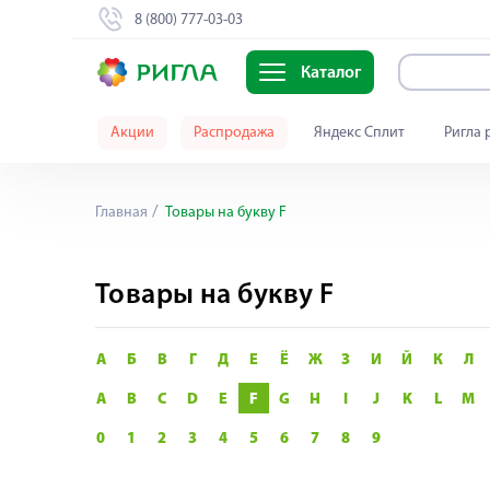
8 (800) 777-03-03
Каталог
Акции
Распродажа
Яндекс Сплит
Ригла 
Главная
Товары на букву F
Товары на букву F
А
Б
В
Г
Д
Е
Ё
Ж
З
И
Й
К
Л
A
B
C
D
E
F
G
H
I
J
K
L
M
0
1
2
3
4
5
6
7
8
9