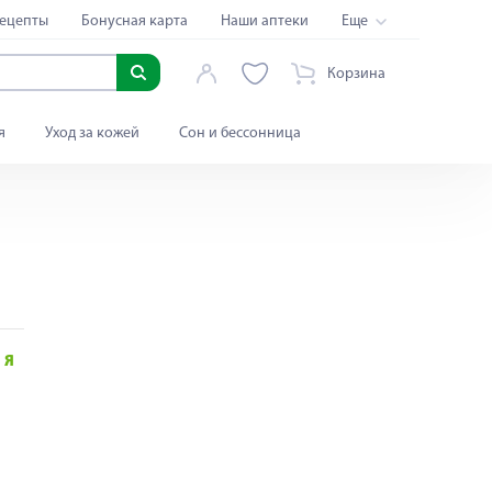
ецепты
Бонусная карта
Наши аптеки
Еще
Корзина
я
Уход за кожей
Сон и бессонница
Я