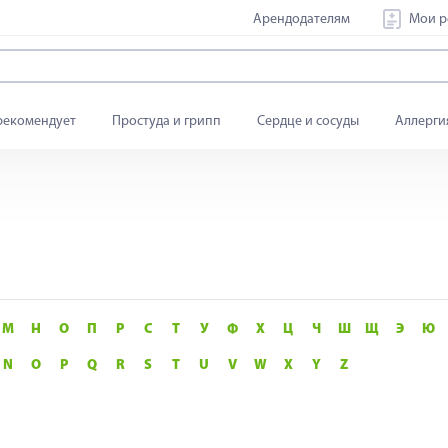
Арендодателям
Мои р
рекомендует
Простуда и грипп
Сердце и сосуды
Аллерги
М
Н
О
П
Р
С
Т
У
Ф
Х
Ц
Ч
Ш
Щ
Э
Ю
N
O
P
Q
R
S
T
U
V
W
X
Y
Z