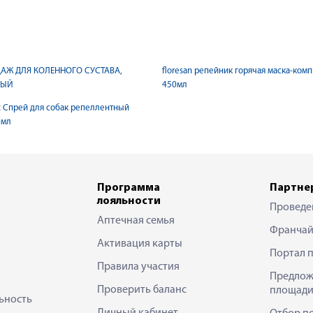
ДАЖ ДЛЯ КОЛЕННОГО СУСТАВА,
floresan репейник горячая маска-ком
ВЫЙ
450мл
x Спрей для собак репеллентный
0мл
Программа
Партне
лояльности
Проведе
Аптечная семья
Франчай
Активация карты
Портал 
Правила участия
Предлож
Проверить баланс
площади
ьность