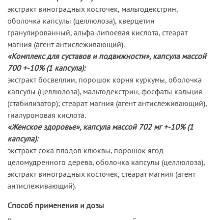
экстракт виноградных косточек, мальтодекстрин,
оболочка капсулы (целлюлоза), кверцетин
гранулированный, альфа-липоевая кислота, стеарат
магния (агент антислеживающий).
«Комплекс для суставов и подвижности», капсула массой
700 +-10% (1 капсула):
экстракт босвеллии, порошок корня куркумы, оболочка
капсулы (целлюлоза), мальтодекстрин, фосфаты кальция
(стабилизатор); стеарат магния (агент антислеживающий),
гиалуроновая кислота.
«Женское здоровье», капсула массой 702 мг +-10% (1
капсула):
экстракт сока плодов клюквы, порошок ягод
целомудренного дерева, оболочка капсулы (целлюлоза),
экстракт виноградных косточек, стеарат магния (агент
антислеживающий).
Способ применения и дозы