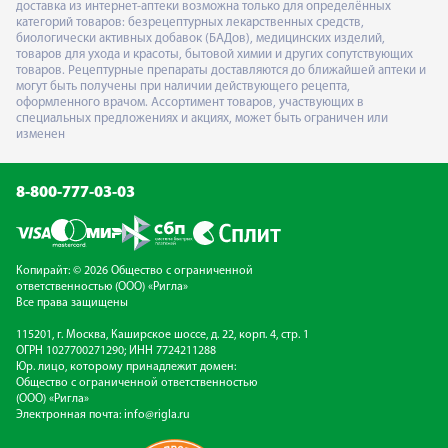
доставка из интернет-аптеки возможна только для определённых
категорий товаров: безрецептурных лекарственных средств,
биологически активных добавок (БАДов), медицинских изделий,
товаров для ухода и красоты, бытовой химии и других сопутствующих
товаров. Рецептурные препараты доставляются до ближайшей аптеки и
могут быть получены при наличии действующего рецепта,
оформленного врачом. Ассортимент товаров, участвующих в
специальных предложениях и акциях, может быть ограничен или
изменен
8-800-777-03-03
Копирайт: © 2026 Общество с ограниченной
ответственностью (ООО) «Ригла»
Все права защищены
115201, г. Москва, Каширское шоссе, д. 22, корп. 4, стр. 1
ОГРН 1027700271290; ИНН 7724211288
Юр. лицо, которому принадлежит домен:
Общество с ограниченной ответственностью
(ООО) «Ригла»
Электронная почта:
info@rigla.ru