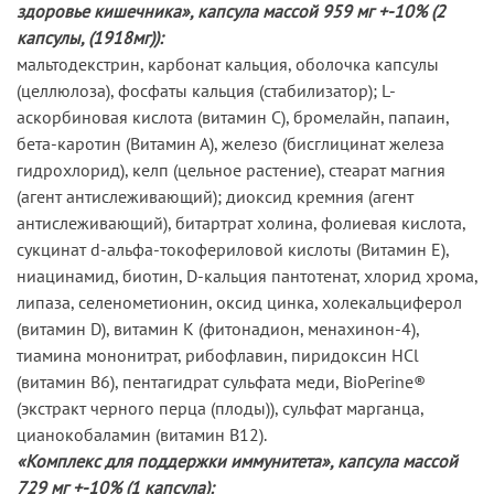
здоровье кишечника», капсула массой 959 мг +-10% (2
капсулы, (1918мг)):
мальтодекстрин, карбонат кальция, оболочка капсулы
(целлюлоза), фосфаты кальция (стабилизатор); L-
aскорбиновая кислота (витамин С), бромелайн, папаин,
бета-каротин (Витамин А), железо (бисглицинат железа
гидрохлорид), келп (цельное растение), стеарат магния
(агент антислеживающий); диоксид кремния (агент
антислеживающий), битартрат холина, фолиевая кислота,
сукцинат d-альфа-токофериловой кислоты (Витамин Е),
ниацинамид, биотин, D-кальция пантотенат, хлорид хрома,
липаза, селенометионин, оксид цинка, холекальциферол
(витамин D), витамин К (фитонадион, менахинон-4),
тиамина мононитрат, рибофлавин, пиридоксин HCl
(витамин В6), пентагидрат сульфата меди, BioPerine®
(экстракт черного перца (плоды)), сульфат марганца,
цианокобаламин (витамин В12).
«Комплекс для поддержки иммунитета», капсула массой
729 мг +-10% (1 капсула):