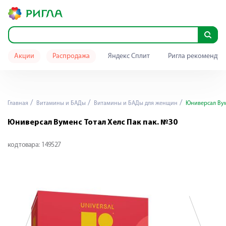
Акции
Распродажа
Яндекс Сплит
Ригла рекомендуе
Главная
Витамины и БАДы
Витамины и БАДы для женщин
Юниверсал Вуме
Юниверсал Вуменс Тотал Хелс Пак пак. №30
код товара:
149527