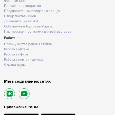
Франчайзинг
Портал производителя
Предложите нам площади в аренду
Отбор поставщиков
Документация по API
Собственные Торговые Марки
Партнерская программа для веб-мастеров
Работа
Преимущества работы в Ригла
Работа в аптеке
Работа в офисе
Работа в контакт-центре
Охрана труда
Мы в социальных сетях
Приложение РИГЛА