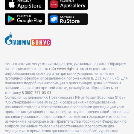
Цены в аптеках могут отличаться от цен, указанных на сайте. Обращаем
ваше внимание на то, что сайт
www.rigla.ru
носит исключительно
информационный характер и ни при каких условиях не является
публичной офертой, определяемой положениями п. 2 ст. 437 ГК РФ. Для
получения подробной информации о действующих ценах на товар и
наличии товара в конкретной аптеке, пожалуйста, обращайтесь по
телефону
8 (800) 777-03-03
Согласно постановлению Правительства РФ от 16 мая 2020 года № 697
"Об утверждении Правил выдачи разрешения на осуществление
розничной торговли лекарственными препаратами для медицинского
применения дистанционным способом, осуществления такой торговли и
доставки указанных лекарственных препаратов гражданам и внесении
изменений в некоторые акты Правительства Российской Федерации по
вопросу розничной торговли лекарственными препаратами для
медицинского применения дистанционным способом", курьерская