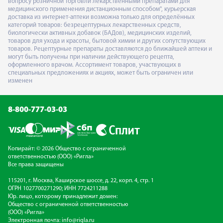
вопросу розничной торговли лекарственными препаратами для
медицинского применения дистанционным способом", курьерская
доставка из интернет-аптеки возможна только для определённых
категорий товаров: безрецептурных лекарственных средств,
биологически активных добавок (БАДов), медицинских изделий,
товаров для ухода и красоты, бытовой химии и других сопутствующих
товаров. Рецептурные препараты доставляются до ближайшей аптеки и
могут быть получены при наличии действующего рецепта,
оформленного врачом. Ассортимент товаров, участвующих в
специальных предложениях и акциях, может быть ограничен или
изменен
8-800-777-03-03
Копирайт: © 2026 Общество с ограниченной
ответственностью (ООО) «Ригла»
Все права защищены
115201, г. Москва, Каширское шоссе, д. 22, корп. 4, стр. 1
ОГРН 1027700271290; ИНН 7724211288
Юр. лицо, которому принадлежит домен:
Общество с ограниченной ответственностью
(ООО) «Ригла»
Электронная почта:
info@rigla.ru