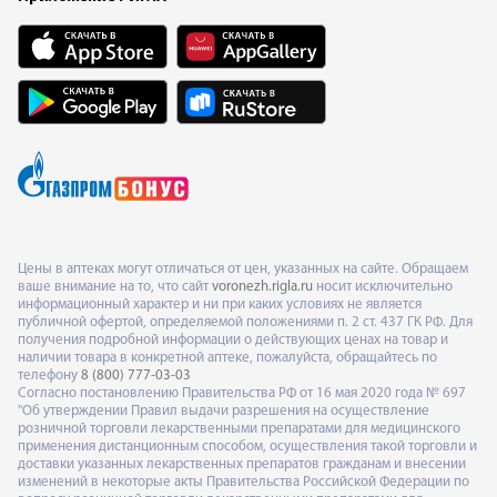
Цены в аптеках могут отличаться от цен, указанных на сайте. Обращаем
ваше внимание на то, что сайт
voronezh.rigla.ru
носит исключительно
информационный характер и ни при каких условиях не является
публичной офертой, определяемой положениями п. 2 ст. 437 ГК РФ. Для
получения подробной информации о действующих ценах на товар и
наличии товара в конкретной аптеке, пожалуйста, обращайтесь по
телефону
8 (800) 777-03-03
Согласно постановлению Правительства РФ от 16 мая 2020 года № 697
"Об утверждении Правил выдачи разрешения на осуществление
розничной торговли лекарственными препаратами для медицинского
применения дистанционным способом, осуществления такой торговли и
доставки указанных лекарственных препаратов гражданам и внесении
изменений в некоторые акты Правительства Российской Федерации по