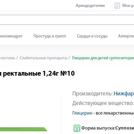
Арендодателям
Мои р
рекомендует
Простуда и грипп
Сердце и сосуды
Аллерги
система
Слабительные препараты
Глицерин для детей суппозитори
и ректальные 1,24г №10
Производитель:
Нижфа
Яндекс Сплит
Действующее вещество
Глицерин
- все лекарственн
Форма выпуска:
Суппоз