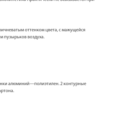
ричневатым оттенком цвета, с мажущейся
м пузырьков воздуха.
пленки алюминий—полиэтилен. 2 контурные
артона.