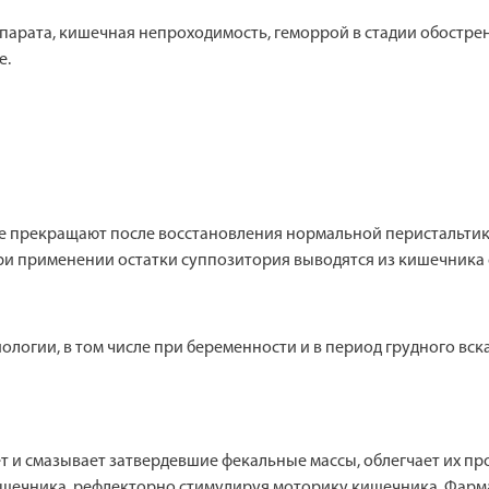
арата, кишечная непроходимость, геморрой в стадии обострен
е.
е прекращают после восстановления нормальной перистальтик
и применении остатки суппозитория выводятся из кишечника 
логии, в том числе при беременности и в период грудного вс
 и смазывает затвердевшие фекальные массы, облегчает их пр
ишечника, рефлекторно стимулируя моторику кишечника. Фарм