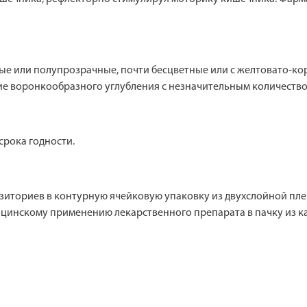
е или полупрозрачные, почти бесцветные или с желтовато-ко
ие воронкообразного углубления с незначительным количество
срока годности.
уппозиториев в контурную ячейковую упаковку из двухслойной 
ицинскому применению лекарственного препарата в пачку из к