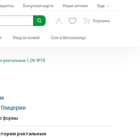
ецепты
Бонусная карта
Наши аптеки
Еще
Корзина
я
Уход за кожей
Сон и бессонница
и ректальные 1,24г №10
рм
:
Глицерин
ые формы
итории ректальные