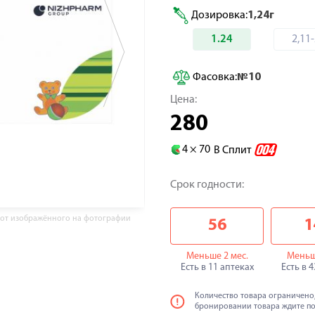
Дозировка:
1,24г
1.24
2,11-
Фасовка:
№10
Цена:
280
4 ×
70
В Сплит
Срок годности:
 от изображённого на фотографии
56
1
Меньше 2 мес.
Меньш
Есть в 11 аптеках
Есть в 
Количество товара ограничено,
бронировании товара ждите п