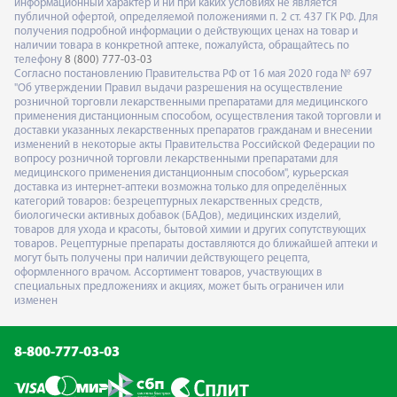
информационный характер и ни при каких условиях не является
публичной офертой, определяемой положениями п. 2 ст. 437 ГК РФ. Для
получения подробной информации о действующих ценах на товар и
наличии товара в конкретной аптеке, пожалуйста, обращайтесь по
телефону
8 (800) 777-03-03
Согласно постановлению Правительства РФ от 16 мая 2020 года № 697
"Об утверждении Правил выдачи разрешения на осуществление
розничной торговли лекарственными препаратами для медицинского
применения дистанционным способом, осуществления такой торговли и
доставки указанных лекарственных препаратов гражданам и внесении
изменений в некоторые акты Правительства Российской Федерации по
вопросу розничной торговли лекарственными препаратами для
медицинского применения дистанционным способом", курьерская
доставка из интернет-аптеки возможна только для определённых
категорий товаров: безрецептурных лекарственных средств,
биологически активных добавок (БАДов), медицинских изделий,
товаров для ухода и красоты, бытовой химии и других сопутствующих
товаров. Рецептурные препараты доставляются до ближайшей аптеки и
могут быть получены при наличии действующего рецепта,
оформленного врачом. Ассортимент товаров, участвующих в
специальных предложениях и акциях, может быть ограничен или
изменен
8-800-777-03-03