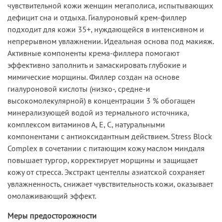
чувствительной кожи женщин мегаполиса, испытывающих
дефицит сна и отдыха. Гиалуроновый крем-филлер
подходит для кожи 35+, нуждающейся в интенсивном и
непрерывном увлажнении. Идеальная основа под макияж.
Активные компоненты крема-филлера помогают
эффективно заполнить и замаскировать глубокие и
мимические морщины. Филлер создан на основе
гиалуроновой кислоты (низко-, средне-и
высокомолекулярной) в концентрации 3 % обогащен
минерализующей водой из термального источника,
комплексом витаминов А, Е, С, натуральными
компонентами с антиоксидантным действием. Stress Block
Complex в сочетании с питающим кожу маслом миндаля
повышает тургор, корректирует морщины и защищает
кожу от стресса. Экстракт центеллы азиатской сохраняет
увлажненность, снижает чувствительность кожи, оказывает
омолаживающий эффект.
Меры предосторожности