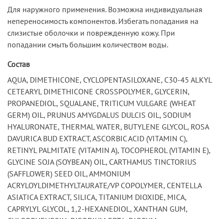
Для наружного применения. Возможна индивидуальная
непереносимость компонентов. Избегать попадания на
слизистые оболочки и поврежденную кожу. При
попадании смыть большим количеством воды.
Состав
AQUA, DIMETHICONE, CYCLOPENTASILOXANE, C30-45 ALKYL
CETEARYL DIMETHICONE CROSSPOLYMER, GLYCERIN,
PROPANEDIOL, SQUALANE, TRITICUM VULGARE (WHEAT
GERM) OIL, PRUNUS AMYGDALUS DULCIS OIL, SODIUM
HYALURONATE, THERMAL WATER, BUTYLENE GLYCOL, ROSA
DAVURICA BUD EXTRACT, ASCORBIC ACID (VITAMIN C),
RETINYL PALMITATE (VITAMIN A), TOCOPHEROL (VITAMIN E),
GLYCINE SOJA (SOYBEAN) OIL, CARTHAMUS TINCTORIUS
(SAFFLOWER) SEED OIL, AMMONIUM
ACRYLOYLDIMETHYLTAURATE/VP COPOLYMER, CENTELLA
ASIATICA EXTRACT, SILICA, TITANIUM DIOXIDE, MICA,
CAPRYLYL GLYCOL, 1,2-HEXANEDIOL, XANTНAN GUM,