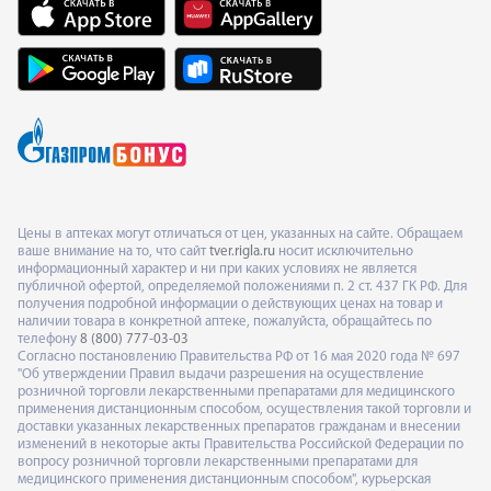
Цены в аптеках могут отличаться от цен, указанных на сайте. Обращаем
ваше внимание на то, что сайт
tver.rigla.ru
носит исключительно
информационный характер и ни при каких условиях не является
публичной офертой, определяемой положениями п. 2 ст. 437 ГК РФ. Для
получения подробной информации о действующих ценах на товар и
наличии товара в конкретной аптеке, пожалуйста, обращайтесь по
телефону
8 (800) 777-03-03
Согласно постановлению Правительства РФ от 16 мая 2020 года № 697
"Об утверждении Правил выдачи разрешения на осуществление
розничной торговли лекарственными препаратами для медицинского
применения дистанционным способом, осуществления такой торговли и
доставки указанных лекарственных препаратов гражданам и внесении
изменений в некоторые акты Правительства Российской Федерации по
вопросу розничной торговли лекарственными препаратами для
медицинского применения дистанционным способом", курьерская