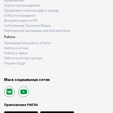
Франчайзинг
Портал производителя
Предложите нам площади в аренду
Отбор поставщиков
Документация по API
Собственные Торговые Марки
Партнерская программа для веб-мастеров
Работа
Преимущества работы в Ригла
Работа в аптеке
Работа в офисе
Работа в контакт-центре
Охрана труда
Мы в социальных сетях
Приложение РИГЛА