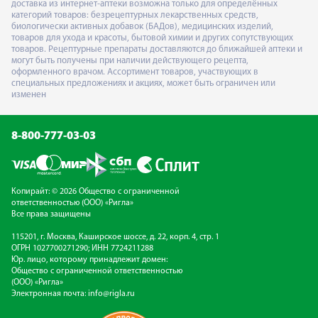
доставка из интернет-аптеки возможна только для определённых
категорий товаров: безрецептурных лекарственных средств,
биологически активных добавок (БАДов), медицинских изделий,
товаров для ухода и красоты, бытовой химии и других сопутствующих
товаров. Рецептурные препараты доставляются до ближайшей аптеки и
могут быть получены при наличии действующего рецепта,
оформленного врачом. Ассортимент товаров, участвующих в
специальных предложениях и акциях, может быть ограничен или
изменен
8-800-777-03-03
Копирайт: © 2026 Общество с ограниченной
ответственностью (ООО) «Ригла»
Все права защищены
115201, г. Москва, Каширское шоссе, д. 22, корп. 4, стр. 1
ОГРН 1027700271290; ИНН 7724211288
Юр. лицо, которому принадлежит домен:
Общество с ограниченной ответственностью
(ООО) «Ригла»
Электронная почта:
info@rigla.ru