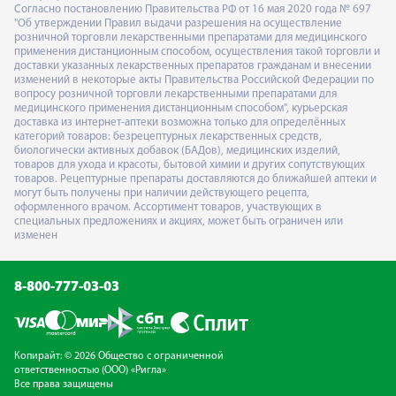
Согласно постановлению Правительства РФ от 16 мая 2020 года № 697
"Об утверждении Правил выдачи разрешения на осуществление
розничной торговли лекарственными препаратами для медицинского
применения дистанционным способом, осуществления такой торговли и
доставки указанных лекарственных препаратов гражданам и внесении
изменений в некоторые акты Правительства Российской Федерации по
вопросу розничной торговли лекарственными препаратами для
медицинского применения дистанционным способом", курьерская
доставка из интернет-аптеки возможна только для определённых
категорий товаров: безрецептурных лекарственных средств,
биологически активных добавок (БАДов), медицинских изделий,
товаров для ухода и красоты, бытовой химии и других сопутствующих
товаров. Рецептурные препараты доставляются до ближайшей аптеки и
могут быть получены при наличии действующего рецепта,
оформленного врачом. Ассортимент товаров, участвующих в
специальных предложениях и акциях, может быть ограничен или
изменен
8-800-777-03-03
Копирайт: © 2026 Общество с ограниченной
ответственностью (ООО) «Ригла»
Все права защищены