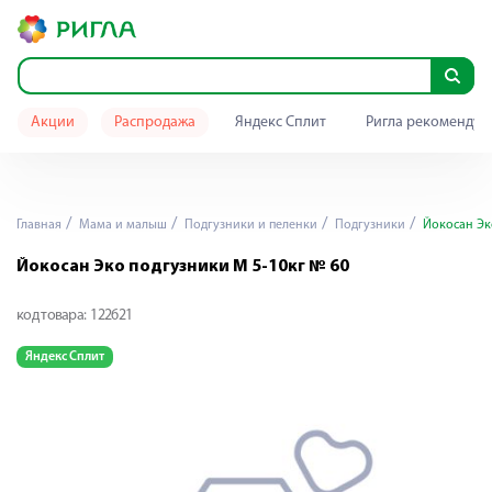
Акции
Распродажа
Яндекс Сплит
Ригла рекомендуе
Главная
Мама и малыш
Подгузники и пеленки
Подгузники
Йокосан Эко
Йокосан Эко подгузники М 5-10кг № 60
код товара:
122621
Яндекс Сплит