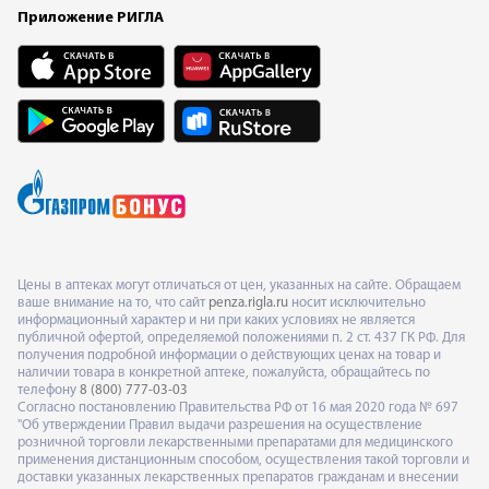
Приложение РИГЛА
Цены в аптеках могут отличаться от цен, указанных на сайте. Обращаем
ваше внимание на то, что сайт
penza.rigla.ru
носит исключительно
информационный характер и ни при каких условиях не является
публичной офертой, определяемой положениями п. 2 ст. 437 ГК РФ. Для
получения подробной информации о действующих ценах на товар и
наличии товара в конкретной аптеке, пожалуйста, обращайтесь по
телефону
8 (800) 777-03-03
Согласно постановлению Правительства РФ от 16 мая 2020 года № 697
"Об утверждении Правил выдачи разрешения на осуществление
розничной торговли лекарственными препаратами для медицинского
применения дистанционным способом, осуществления такой торговли и
доставки указанных лекарственных препаратов гражданам и внесении