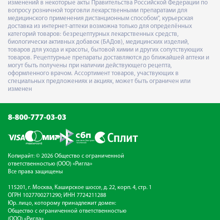
изменений в некоторые акты Правительства Российской Федерации по
вопросу розничной торговли лекарственными препаратами для
медицинского применения дистанционным способом", курьерская
доставка из интернет-аптеки возможна только для определённых
категорий товаров: безрецептурных лекарственных средств,
биологически активных добавок (БАДов), медицинских изделий,
товаров для ухода и красоты, бытовой химии и других сопутствующих
товаров. Рецептурные препараты доставляются до ближайшей аптеки и
могут быть получены при наличии действующего рецепта,
оформленного врачом. Ассортимент товаров, участвующих в
специальных предложениях и акциях, может быть ограничен или
изменен
8-800-777-03-03
Копирайт: © 2026 Общество с ограниченной
ответственностью (ООО) «Ригла»
Все права защищены
115201, г. Москва, Каширское шоссе, д. 22, корп. 4, стр. 1
ОГРН 1027700271290; ИНН 7724211288
Юр. лицо, которому принадлежит домен:
Общество с ограниченной ответственностью
(ООО) «Ригла»