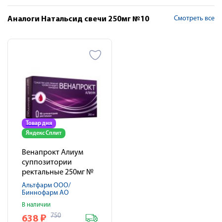
Смотреть все
Аналоги Натальсид свечи 250мг №10
Товар дня
Яндекс Сплит
Венапрокт Алиум
суппозитории
ректальные 250мг №
10
Альтфарм ООО/
Биннофарм АО
В наличии
750
638
₽