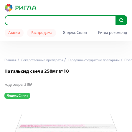
Акции
Распродажа
Яндекс Сплит
Ригла рекомендуе
Главная
Лекарственные препараты
Сердечно-сосудистые препараты
Преп
Натальсид свечи 250мг №10
код товара:
3189
Яндекс Сплит
Я