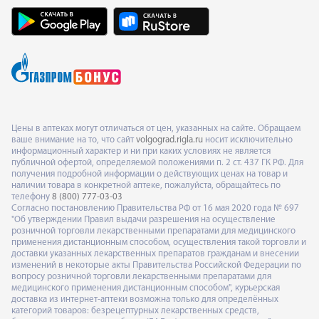
Цены в аптеках могут отличаться от цен, указанных на сайте. Обращаем
ваше внимание на то, что сайт
volgograd.rigla.ru
носит исключительно
информационный характер и ни при каких условиях не является
публичной офертой, определяемой положениями п. 2 ст. 437 ГК РФ. Для
получения подробной информации о действующих ценах на товар и
наличии товара в конкретной аптеке, пожалуйста, обращайтесь по
телефону
8 (800) 777-03-03
Согласно постановлению Правительства РФ от 16 мая 2020 года № 697
"Об утверждении Правил выдачи разрешения на осуществление
розничной торговли лекарственными препаратами для медицинского
применения дистанционным способом, осуществления такой торговли и
доставки указанных лекарственных препаратов гражданам и внесении
изменений в некоторые акты Правительства Российской Федерации по
вопросу розничной торговли лекарственными препаратами для
медицинского применения дистанционным способом", курьерская
доставка из интернет-аптеки возможна только для определённых
категорий товаров: безрецептурных лекарственных средств,