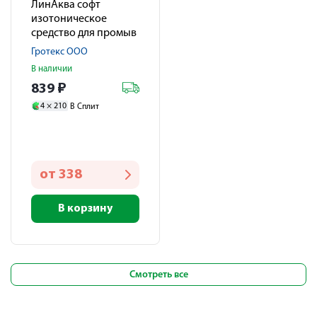
ЛинАква софт
изотоническое
средство для промыв
/ орошен. полости
Гротекс ООО
носа 0,9% аэрозоль
В наличии
1+ 150мл
839
₽
4 ×
210
В Сплит
от
338
В корзину
Смотреть все