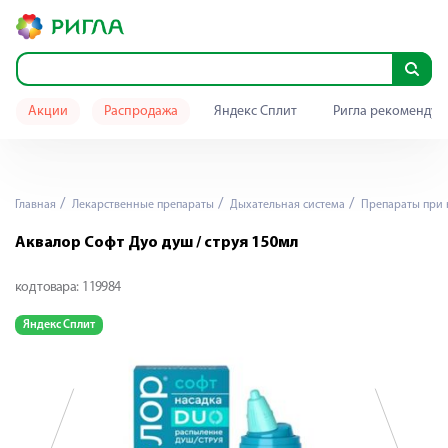
Акции
Распродажа
Яндекс Сплит
Ригла рекомендуе
Главная
Лекарственные препараты
Дыхательная система
Препараты при 
Аквалор Софт Дуо душ / струя 150мл
код товара:
119984
Яндекс Сплит
Я