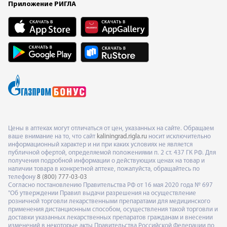
Приложение РИГЛА
Цены в аптеках могут отличаться от цен, указанных на сайте. Обращаем
ваше внимание на то, что сайт
kaliningrad.rigla.ru
носит исключительно
информационный характер и ни при каких условиях не является
публичной офертой, определяемой положениями п. 2 ст. 437 ГК РФ. Для
получения подробной информации о действующих ценах на товар и
наличии товара в конкретной аптеке, пожалуйста, обращайтесь по
телефону
8 (800) 777-03-03
Согласно постановлению Правительства РФ от 16 мая 2020 года № 697
"Об утверждении Правил выдачи разрешения на осуществление
розничной торговли лекарственными препаратами для медицинского
применения дистанционным способом, осуществления такой торговли и
доставки указанных лекарственных препаратов гражданам и внесении
изменений в некоторые акты Правительства Российской Федерации по