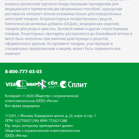
вопросу розничной торговли лекарственными препаратами для
медицинского применения дистанционным способом", курьерская
доставка из интернет-аптеки возможна только для определённых
категорий товаров: безрецептурных лекарственных средств,
биологически активных добавок (БАДов), медицинских изделий,
товаров для ухода и красоты, бытовой химии и других сопутствующих
товаров. Рецептурные препараты доставляются до ближайшей аптеки и
могут быть получены при наличии действующего рецепта,
оформленного врачом. Ассортимент товаров, участвующих в
специальных предложениях и акциях, может быть ограничен или
изменен
8-800-777-03-03
Копирайт: © 2026 Общество с ограниченной
ответственностью (ООО) «Ригла»
Все права защищены
115201, г. Москва, Каширское шоссе, д. 22, корп. 4, стр. 1
ОГРН 1027700271290; ИНН 7724211288
Юр. лицо, которому принадлежит домен:
Общество с ограниченной ответственностью
(ООО) «Ригла»